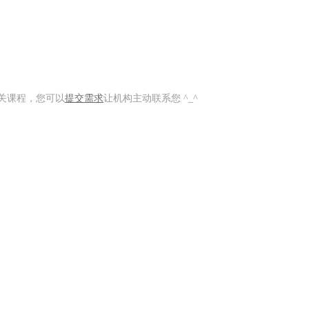
关课程，您可以
提交需求
让机构主动联系您 ^_^