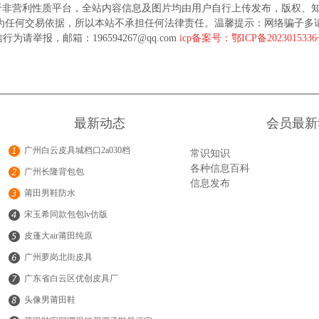
于非营利性质平台，全站内容信息及图片均由用户自行上传发布，版权、
为任何交易依据，所以本站不承担任何法律责任。温馨提示：网络骗子多
行为请举报，邮箱：196594267@qq.com
icp备案号：鄂ICP备202301533
最新动态
会员最新
广州白云皮具城档口2a030档
常识知识
各种信息百科
广州长隆背包包
信息发布
莆田男鞋防水
宋玉希同款包包lv仿版
皮蓬大air莆田纯原
广州萝岗北街皮具
广东省白云区优创皮具厂
头像男莆田鞋