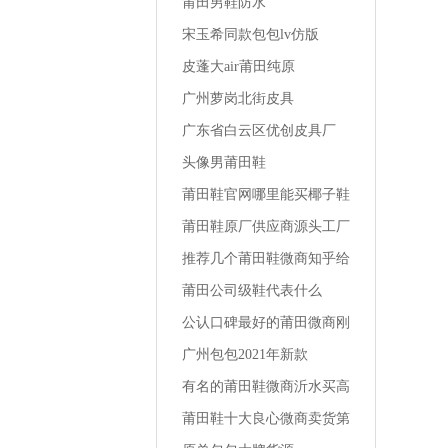
莆田男鞋防水
宋玉希同款包包lv仿版
皮蓬大air莆田纯原
广州萝岗北街皮具
广东省白云区优创皮具厂
头像男莆田鞋
莆田鞋官网哪里能买椰子鞋
最便宜
莆田鞋原厂供应商源头工厂
一手货源地址南平品质运动
推荐几个莆田鞋微商知乎给
鞋货源哪里
女友买的运动鞋
莆田公司级鞋代表什么
公认口碑最好的莆田微商刚
刚买的椰子鞋怎么洗鞋
广州包包2021年新款
有名的莆田鞋微商沂水买高
跟鞋的店铺
莆田鞋十大良心微商卖货第