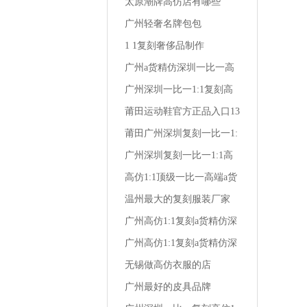
深圳复刻达兰特高档男装
太原潮牌高仿店有哪些
广州轻奢名牌包包
1 1复刻奢侈品制作
广州a货精仿深圳一比一高
仿1:1复刻潮牌男装卡其
广州深圳一比一1:1复刻高
仿a货精仿时尚男装夏衬衫
莆田运动鞋官方正品入口13
岁 女生 运动鞋
莆田广州深圳复刻一比一1:
1高仿a货精仿卡帝琼斯男装
广州深圳复刻一比一1:1高
仿a货精仿汉唐男装服饰女
高仿1:1顶级一比一高端a货
装
精仿深圳复刻广州风尚牛仔
温州最大的复刻服装厂家
大牌男装
广州高仿1:1复刻a货精仿深
圳顶级一比一株洲经典保罗
广州高仿1:1复刻a货精仿深
男装店
圳一比一野牦牛潮流男装
无锡做高仿衣服的店
广州最好的皮具品牌