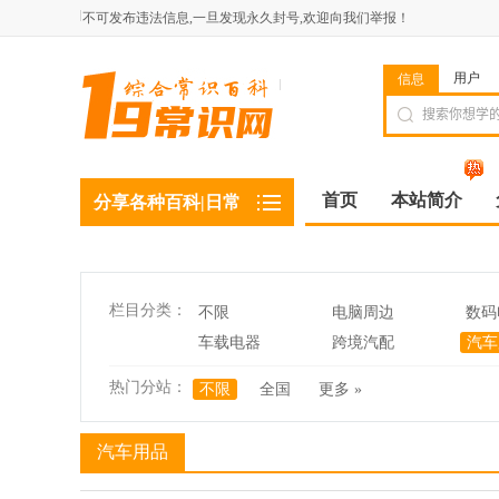
不可发布违法信息,一旦发现永久封号,欢迎向我们举报！
用户
信息
首页
本站简介
分享各种百科|日常
栏目分类：
不限
电脑周边
数码
车载电器
跨境汽配
汽车
热门分站：
不限
全国
更多 »
汽车用品