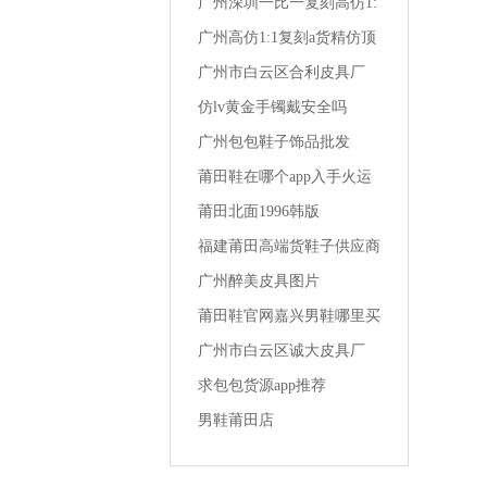
广州深圳一比一复刻高仿1:
1a货精仿夏季男装 t恤潮流
广州高仿1:1复刻a货精仿顶
级一比一成都lv男装专卖店
广州市白云区合利皮具厂
仿lv黄金手镯戴安全吗
广州包包鞋子饰品批发
莆田鞋在哪个app入手火运
动鞋男
莆田北面1996韩版
福建莆田高端货鞋子供应商
女生买1千多的鞋
广州醉美皮具图片
莆田鞋官网嘉兴男鞋哪里买
便宜的
广州市白云区诚大皮具厂
求包包货源app推荐
男鞋莆田店