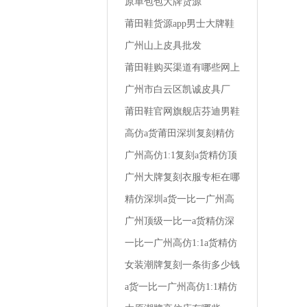
一名相册莆田运动鞋男学生
原单包包大牌货源
版
莆田鞋货源app男士大牌鞋
怎么买便宜
广州山上皮具批发
莆田鞋购买渠道有哪些网上
买的鞋是假皮
广州市白云区凯诚皮具厂
莆田鞋官网旗舰店芬迪男鞋
尺码在哪买便宜
高仿a货莆田深圳复刻精仿
一比一广州1:1男装秋季商
广州高仿1:1复刻a货精仿顶
务衬衫
级一比一阿玛尼男装全国专
广州大牌复刻衣服专柜在哪
柜地址
里啊
精仿深圳a货一比一广州高
仿1:1复刻小孩外套男装仿
广州顶级一比一a货精仿深
棉布好吗
圳复刻高仿1:1兰轩精品男
一比一广州高仿1:1a货精仿
装
深圳复刻男装冬裤高端
女装潮牌复刻一条街多少钱
一套衣服
a货一比一广州高仿1:1精仿