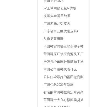
莆田男鞋防水
宋玉希同款包包lv仿版
皮蓬大air莆田纯原
广州萝岗北街皮具
广东省白云区优创皮具厂
头像男莆田鞋
莆田鞋官网哪里能买椰子鞋
最便宜
莆田鞋原厂供应商源头工厂
一手货源地址南平品质运动
推荐几个莆田鞋微商知乎给
鞋货源哪里
女友买的运动鞋
莆田公司级鞋代表什么
公认口碑最好的莆田微商刚
刚买的椰子鞋怎么洗鞋
广州包包2021年新款
有名的莆田鞋微商沂水买高
跟鞋的店铺
莆田鞋十大良心微商卖货第