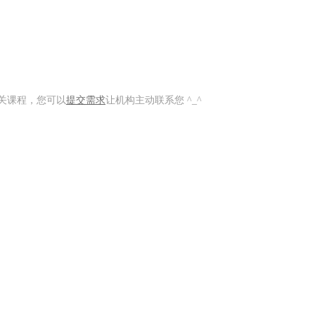
关课程，您可以
提交需求
让机构主动联系您 ^_^