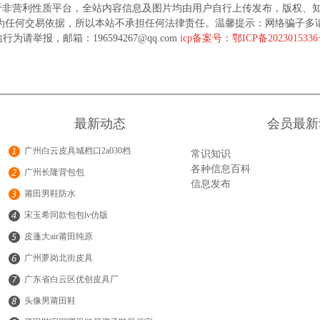
于非营利性质平台，全站内容信息及图片均由用户自行上传发布，版权、
为任何交易依据，所以本站不承担任何法律责任。温馨提示：网络骗子多
行为请举报，邮箱：196594267@qq.com
icp备案号：鄂ICP备202301533
最新动态
会员最新
广州白云皮具城档口2a030档
常识知识
各种信息百科
广州长隆背包包
信息发布
莆田男鞋防水
宋玉希同款包包lv仿版
皮蓬大air莆田纯原
广州萝岗北街皮具
广东省白云区优创皮具厂
头像男莆田鞋