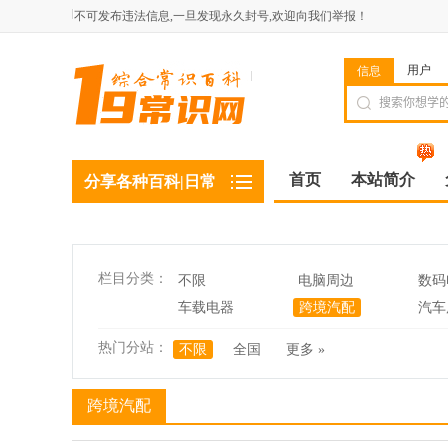
不可发布违法信息,一旦发现永久封号,欢迎向我们举报！
用户
信息
首页
本站简介
分享各种百科|日常
栏目分类：
不限
电脑周边
数码
车载电器
跨境汽配
汽车
热门分站：
不限
全国
更多 »
跨境汽配