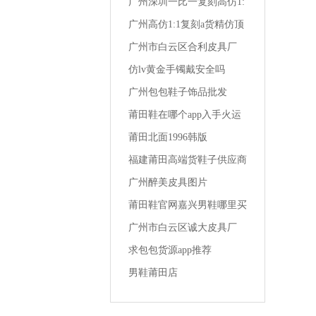
广州深圳一比一复刻高仿1:
1a货精仿夏季男装 t恤潮流
广州高仿1:1复刻a货精仿顶
级一比一成都lv男装专卖店
广州市白云区合利皮具厂
仿lv黄金手镯戴安全吗
广州包包鞋子饰品批发
莆田鞋在哪个app入手火运
动鞋男
莆田北面1996韩版
福建莆田高端货鞋子供应商
女生买1千多的鞋
广州醉美皮具图片
莆田鞋官网嘉兴男鞋哪里买
便宜的
广州市白云区诚大皮具厂
求包包货源app推荐
男鞋莆田店