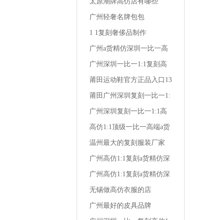
深圳复刻达兰特高档男装
太原潮牌高仿店有哪些
广州轻奢名牌包包
1 1复刻奢侈品制作
广州a货精仿深圳一比一高
仿1:1复刻潮牌男装卡其
广州深圳一比一1:1复刻高
仿a货精仿时尚男装夏衬衫
莆田运动鞋官方正品入口13
岁 女生 运动鞋
莆田广州深圳复刻一比一1:
1高仿a货精仿卡帝琼斯男装
广州深圳复刻一比一1:1高
仿a货精仿汉唐男装服饰女
高仿1:1顶级一比一高端a货
装
精仿深圳复刻广州风尚牛仔
温州最大的复刻服装厂家
大牌男装
广州高仿1:1复刻a货精仿深
圳顶级一比一株洲经典保罗
广州高仿1:1复刻a货精仿深
男装店
圳一比一野牦牛潮流男装
无锡做高仿衣服的店
广州最好的皮具品牌