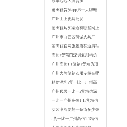
一名相册莆田运动鞋男学生
原单包包大牌货源
版
莆田鞋货源app男士大牌鞋
怎么买便宜
广州山上皮具批发
莆田鞋购买渠道有哪些网上
买的鞋是假皮
广州市白云区凯诚皮具厂
莆田鞋官网旗舰店芬迪男鞋
尺码在哪买便宜
高仿a货莆田深圳复刻精仿
一比一广州1:1男装秋季商
广州高仿1:1复刻a货精仿顶
务衬衫
级一比一阿玛尼男装全国专
广州大牌复刻衣服专柜在哪
柜地址
里啊
精仿深圳a货一比一广州高
仿1:1复刻小孩外套男装仿
广州顶级一比一a货精仿深
棉布好吗
圳复刻高仿1:1兰轩精品男
一比一广州高仿1:1a货精仿
装
深圳复刻男装冬裤高端
女装潮牌复刻一条街多少钱
一套衣服
a货一比一广州高仿1:1精仿