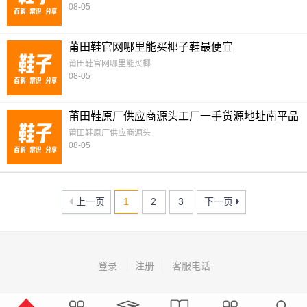
08-05
莆田鞋官网哪里能买椰子鞋最便宜
莆田鞋官网哪里能买椰
08-05
莆田鞋原厂供应商源头工厂一手货源地址南平品
质运动鞋货源哪里
莆田鞋原厂供应商源头
08-05
上一页
1
2
3
下一页
登录
注册
客服电话