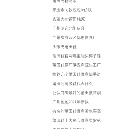
莆田男鞋防水
宋玉希同款包包lv仿版
皮蓬大air莆田纯原
广州萝岗北街皮具
广东省白云区优创皮具厂
头像男莆田鞋
莆田鞋官网哪里能买椰子鞋
最便宜
莆田鞋原厂供应商源头工厂
一手货源地址南平品质运动
推荐几个莆田鞋微商知乎给
鞋货源哪里
女友买的运动鞋
莆田公司级鞋代表什么
公认口碑最好的莆田微商刚
刚买的椰子鞋怎么洗鞋
广州包包2021年新款
有名的莆田鞋微商沂水买高
跟鞋的店铺
莆田鞋十大良心微商卖货第