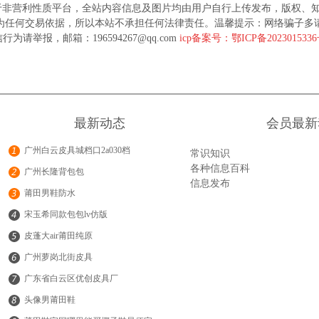
于非营利性质平台，全站内容信息及图片均由用户自行上传发布，版权、
为任何交易依据，所以本站不承担任何法律责任。温馨提示：网络骗子多
行为请举报，邮箱：196594267@qq.com
icp备案号：鄂ICP备202301533
最新动态
会员最新
广州白云皮具城档口2a030档
常识知识
各种信息百科
广州长隆背包包
信息发布
莆田男鞋防水
宋玉希同款包包lv仿版
皮蓬大air莆田纯原
广州萝岗北街皮具
广东省白云区优创皮具厂
头像男莆田鞋