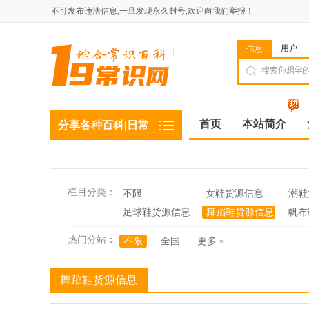
不可发布违法信息,一旦发现永久封号,欢迎向我们举报！
用户
信息
首页
本站简介
分享各种百科|日常
栏目分类：
不限
女鞋货源信息
潮鞋
足球鞋货源信息
舞蹈鞋货源信息
帆布
热门分站：
不限
全国
更多 »
舞蹈鞋货源信息