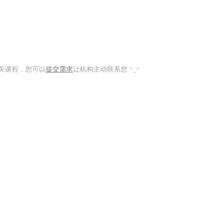
关课程，您可以
提交需求
让机构主动联系您 ^_^