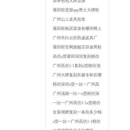
一名相册莆田运动鞋男学生
原单包包大牌货源
版
莆田鞋货源app男士大牌鞋
怎么买便宜
广州山上皮具批发
莆田鞋购买渠道有哪些网上
买的鞋是假皮
广州市白云区凯诚皮具厂
莆田鞋官网旗舰店芬迪男鞋
尺码在哪买便宜
高仿a货莆田深圳复刻精仿
一比一广州1:1男装秋季商
广州高仿1:1复刻a货精仿顶
务衬衫
级一比一阿玛尼男装全国专
广州大牌复刻衣服专柜在哪
柜地址
里啊
精仿深圳a货一比一广州高
仿1:1复刻小孩外套男装仿
广州顶级一比一a货精仿深
棉布好吗
圳复刻高仿1:1兰轩精品男
一比一广州高仿1:1a货精仿
装
深圳复刻男装冬裤高端
女装潮牌复刻一条街多少钱
一套衣服
a货一比一广州高仿1:1精仿