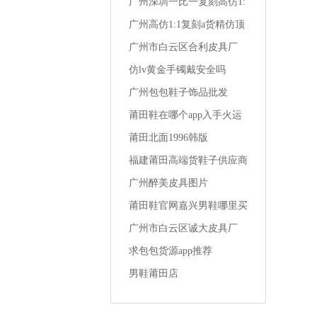
广州深圳一比一复刻高仿1:
1a货精仿夏季男装 t恤潮流
广州高仿1:1复刻a货精仿顶
级一比一成都lv男装专卖店
广州市白云区合利皮具厂
仿lv黄金手镯戴安全吗
广州包包鞋子饰品批发
莆田鞋在哪个app入手火运
动鞋男
莆田北面1996韩版
福建莆田高端货鞋子供应商
女生买1千多的鞋
广州醉美皮具图片
莆田鞋官网嘉兴男鞋哪里买
便宜的
广州市白云区诚大皮具厂
求包包货源app推荐
男鞋莆田店