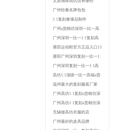
深圳复刻达兰特高档男装
太原潮牌高仿店有哪些
广州轻奢名牌包包
1 1复刻奢侈品制作
广州a货精仿深圳一比一高
仿1:1复刻潮牌男装卡其
广州深圳一比一1:1复刻高
仿a货精仿时尚男装夏衬衫
莆田运动鞋官方正品入口13
岁 女生 运动鞋
莆田广州深圳复刻一比一1:
1高仿a货精仿卡帝琼斯男装
广州深圳复刻一比一1:1高
仿a货精仿汉唐男装服饰女
高仿1:1顶级一比一高端a货
装
精仿深圳复刻广州风尚牛仔
温州最大的复刻服装厂家
大牌男装
广州高仿1:1复刻a货精仿深
圳顶级一比一株洲经典保罗
广州高仿1:1复刻a货精仿深
男装店
圳一比一野牦牛潮流男装
无锡做高仿衣服的店
广州最好的皮具品牌