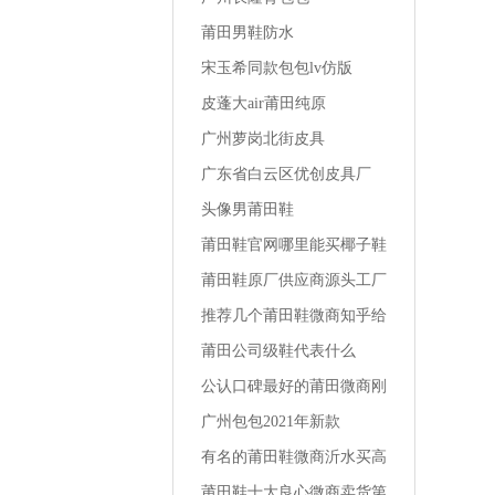
莆田男鞋防水
宋玉希同款包包lv仿版
皮蓬大air莆田纯原
广州萝岗北街皮具
广东省白云区优创皮具厂
头像男莆田鞋
莆田鞋官网哪里能买椰子鞋
最便宜
莆田鞋原厂供应商源头工厂
一手货源地址南平品质运动
推荐几个莆田鞋微商知乎给
鞋货源哪里
女友买的运动鞋
莆田公司级鞋代表什么
公认口碑最好的莆田微商刚
刚买的椰子鞋怎么洗鞋
广州包包2021年新款
有名的莆田鞋微商沂水买高
跟鞋的店铺
莆田鞋十大良心微商卖货第