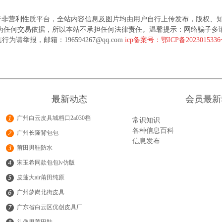
于非营利性质平台，全站内容信息及图片均由用户自行上传发布，版权、
为任何交易依据，所以本站不承担任何法律责任。温馨提示：网络骗子多
行为请举报，邮箱：196594267@qq.com
icp备案号：鄂ICP备202301533
最新动态
会员最新
广州白云皮具城档口2a030档
常识知识
各种信息百科
广州长隆背包包
信息发布
莆田男鞋防水
宋玉希同款包包lv仿版
皮蓬大air莆田纯原
广州萝岗北街皮具
广东省白云区优创皮具厂