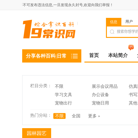
不可发布违法信息,一旦发现永久封号,欢迎向我们举报！
用户
信息
首页
本站简介
分享各种百科|日常
栏目分类：
不限
展示会议用品
仿真
学习文具
办公设备
书写
宠物出行
宠物日用
其他
热门分站：
不限
全国
更多 »
园林园艺