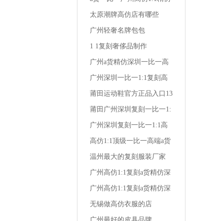
深圳复刻达兰特高档男装
太原潮牌高仿店有哪些
广州轻奢名牌包包
1 1复刻奢侈品制作
广州a货精仿深圳一比一高
仿1:1复刻潮牌男装卡其
广州深圳一比一1:1复刻高
仿a货精仿时尚男装夏衬衫
莆田运动鞋官方正品入口13
岁 女生 运动鞋
莆田广州深圳复刻一比一1:
1高仿a货精仿卡帝琼斯男装
广州深圳复刻一比一1:1高
仿a货精仿汉唐男装服饰女
高仿1:1顶级一比一高端a货
装
精仿深圳复刻广州风尚牛仔
温州最大的复刻服装厂家
大牌男装
广州高仿1:1复刻a货精仿深
圳顶级一比一株洲经典保罗
广州高仿1:1复刻a货精仿深
男装店
圳一比一野牦牛潮流男装
无锡做高仿衣服的店
广州最好的皮具品牌