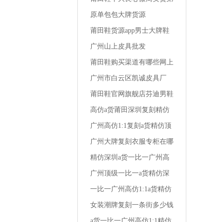
一名相册莆田运动鞋男学生
原单包包大牌货源
版
莆田鞋货源app男士大牌鞋
怎么买便宜
广州山上皮具批发
莆田鞋购买渠道有哪些网上
买的鞋是假皮
广州市白云区凯诚皮具厂
莆田鞋官网旗舰店芬迪男鞋
尺码在哪买便宜
高仿a货莆田深圳复刻精仿
一比一广州1:1男装秋季商
广州高仿1:1复刻a货精仿顶
务衬衫
级一比一阿玛尼男装全国专
广州大牌复刻衣服专柜在哪
柜地址
里啊
精仿深圳a货一比一广州高
仿1:1复刻小孩外套男装仿
广州顶级一比一a货精仿深
棉布好吗
圳复刻高仿1:1兰轩精品男
一比一广州高仿1:1a货精仿
装
深圳复刻男装冬裤高端
女装潮牌复刻一条街多少钱
一套衣服
a货一比一广州高仿1:1精仿