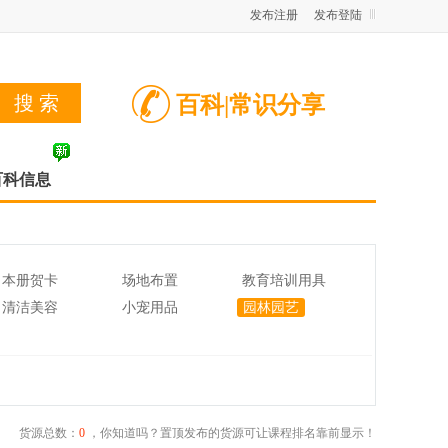
发布注册
发布登陆
百科|常识分享
百科信息
本册贺卡
场地布置
教育培训用具
清洁美容
小宠用品
园林园艺
货源总数：
0
，你知道吗？置顶发布的货源可让课程排名靠前显示！