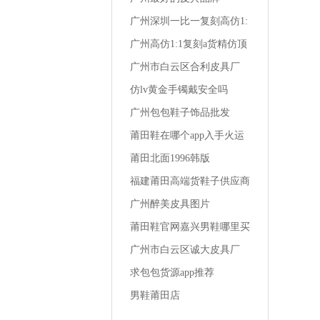
广州深圳一比一复刻高仿1:
1a货精仿夏季男装 t恤潮流
广州高仿1:1复刻a货精仿顶
级一比一成都lv男装专卖店
广州市白云区合利皮具厂
仿lv黄金手镯戴安全吗
广州包包鞋子饰品批发
莆田鞋在哪个app入手火运
动鞋男
莆田北面1996韩版
福建莆田高端货鞋子供应商
女生买1千多的鞋
广州醉美皮具图片
莆田鞋官网嘉兴男鞋哪里买
便宜的
广州市白云区诚大皮具厂
求包包货源app推荐
男鞋莆田店