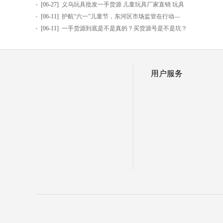
[06-27]
义乌玩具批发一手货源 儿童玩具厂家直销 玩具
[06-11]
护航“六一”儿童节，东河区市场监管在行动—
[06-11]
一手货源到底是不是真的？买货源号是不是坑？
用户服务