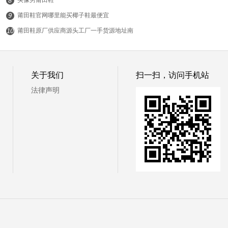
头像男莆田鞋
莆田鞋官网哪里能买椰子鞋最便宜
莆田鞋原厂供应商源头工厂一手货源地址南
平品质运动鞋货源哪里
© 19常识网
关于我们
扫一扫，访问手机站
法律声明