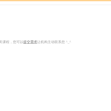
关课程，您可以
提交需求
让机构主动联系您 ^_^