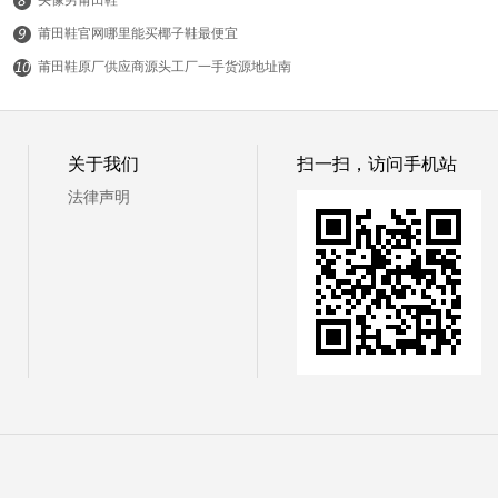
头像男莆田鞋
莆田鞋官网哪里能买椰子鞋最便宜
莆田鞋原厂供应商源头工厂一手货源地址南
平品质运动鞋货源哪里
© 19常识网
关于我们
扫一扫，访问手机站
法律声明