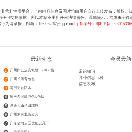
于非营利性质平台，全站内容信息及图片均由用户自行上传发布，版权、
为任何交易依据，所以本站不承担任何法律责任。温馨提示：网络骗子多
行为请举报，邮箱：196594267@qq.com
icp备案号：鄂ICP备202301533
最新动态
会员最新
广州白云皮具城档口2a030档
常识知识
各种信息百科
广州长隆背包包
信息发布
莆田男鞋防水
宋玉希同款包包lv仿版
皮蓬大air莆田纯原
广州萝岗北街皮具
广东省白云区优创皮具厂