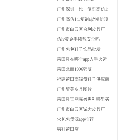
广州深圳一比一复刻高仿1:
1a货精仿夏季男装 t恤潮流
广州高仿1:1复刻a货精仿顶
级一比一成都lv男装专卖店
广州市白云区合利皮具厂
仿lv黄金手镯戴安全吗
广州包包鞋子饰品批发
莆田鞋在哪个app入手火运
动鞋男
莆田北面1996韩版
福建莆田高端货鞋子供应商
女生买1千多的鞋
广州醉美皮具图片
莆田鞋官网嘉兴男鞋哪里买
便宜的
广州市白云区诚大皮具厂
求包包货源app推荐
男鞋莆田店