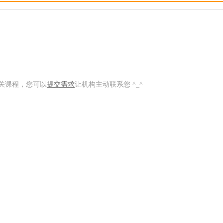
关课程，您可以
提交需求
让机构主动联系您 ^_^