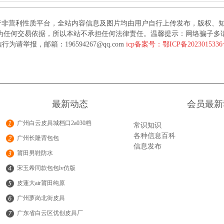
于非营利性质平台，全站内容信息及图片均由用户自行上传发布，版权、
为任何交易依据，所以本站不承担任何法律责任。温馨提示：网络骗子多
行为请举报，邮箱：196594267@qq.com
icp备案号：鄂ICP备202301533
最新动态
会员最新
广州白云皮具城档口2a030档
常识知识
各种信息百科
广州长隆背包包
信息发布
莆田男鞋防水
宋玉希同款包包lv仿版
皮蓬大air莆田纯原
广州萝岗北街皮具
广东省白云区优创皮具厂