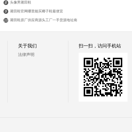
头像男莆田鞋
莆田鞋官网哪里能买椰子鞋最便宜
莆田鞋原厂供应商源头工厂一手货源地址南
平品质运动鞋货源哪里
© 19常识网
关于我们
扫一扫，访问手机站
法律声明