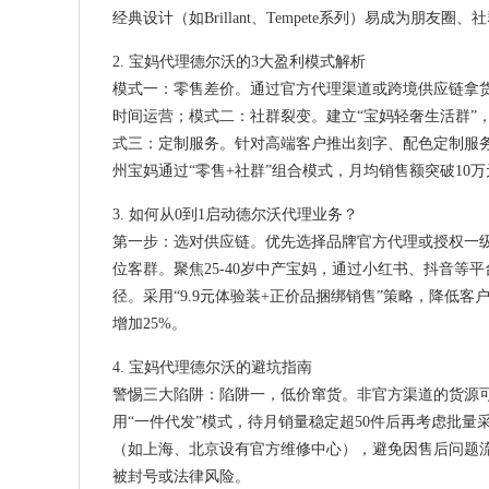
经典设计（如Brillant、Tempete系列）易成为朋
2. 宝妈代理德尔沃的3大盈利模式解析
模式一：零售差价。通过官方代理渠道或跨境供应链拿货，以
时间运营；模式二：社群裂变。建立“宝妈轻奢生活群”
式三：定制服务。针对高端客户推出刻字、配色定制服务
州宝妈通过“零售+社群”组合模式，月均销售额突破10
3. 如何从0到1启动德尔沃代理业务？
第一步：选对供应链。优先选择品牌官方代理或授权一
位客群。聚焦25-40岁中产宝妈，通过小红书、抖音等
径。采用“9.9元体验装+正价品捆绑销售”策略，降低客
增加25%。
4. 宝妈代理德尔沃的避坑指南
警惕三大陷阱：陷阱一，低价窜货。非官方渠道的货源
用“一件代发”模式，待月销量稳定超50件后再考虑批
（如上海、北京设有官方维修中心），避免因售后问题流失
被封号或法律风险。