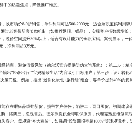
友圈、社群中的话题焦点，降低推广难度。
市场价8-9折销售，单件利润可达500-2000元，适合兼职宝妈利用碎
，通过老客带新客奖励机制（如推荐返现、赠品），实现客户指数级增长
，溢价空间提升30%以上，适合有设计能力的全职宝妈。案例显示，一
万元，净利润超3万元。
级经销商，避免假货风险（德尔沃官方提供防伪查询系统）；第二步：精
平台输出“轻奢出行”“宝妈精致生活”内容吸引目标用户；第三步：设计转化
户决策门槛。例如，推出“迷你化妆包+旅行袋”组合，客单价提升40%的复
可能存在瑕疵品或翻新货，损害客户信任；陷阱二，盲目囤货。初期建议
量采购；陷阱三，忽视售后。德尔沃提供全球联保服务，代理需熟悉维修流
客户。需规避“夸大宣传”，如强调“投资回报率超100%”等违规话术，