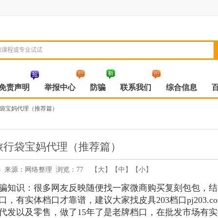
免责声明
举报中心
防骗
联系我们
综合信息
袋宝妈代理（推荐篇）
旅行袋宝妈代理（推荐篇）
07:28 来源：网络整理 浏览：
77
【
大
】【
中
】【
小
】
骗知识：很多网友反映随便找一家微商购买复刻包包，结
有实体档口才靠谱，建议大家找皮具203档口pj203.co
代发以及零售，做了15年了是老牌档口，在批发市场有实