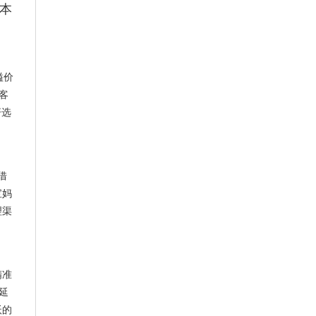
本
溢价
客
杆选
借
宝妈
理渠
精准
延
沃的