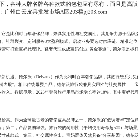
下，各种大牌名牌各种款式的包包应有尽有，而且是高版
白云皮具批发市场A区203档pj203.com
。它是比利时百年奢侈品牌，兼具实用性与社交属性。其竞争力源于品牌
价、社群裂变、定制服务3大盈利模式。启动业务要选对供应链、精准定位
营可打造宝妈代理IP。轻奢代理或成宝妈创业“黄金赛道”，德尔沃是标
机遇。德尔沃（Delvaux）作为比利时百年奢侈品牌，其旅行袋系列凭
潜力股”。相比传统母婴产品，德尔沃旅行袋兼具实用性与社交属性——
收入。数据显示，2023年奢侈旅行用品市场增长率达18%，其中宝妈代
。
价高。作为全球最古老的奢侈皮具品牌之一，德尔沃的“低调奢华”定位
牌；第二，产品复购率强。旅行袋的耐用性（平均使用寿命超5年）与场景
寸或款式；第三，社交属性突出。宝妈群体天然具备“分享基因”，德尔