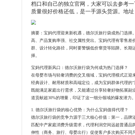
档口和自己的独立官网，大家可以去参考一
质量很好价格还低，是一手源头货源。地址：广州
摘要：宝妈代理迎来新机遇，德尔沃旅行袋成热门选择
高、产品复购率强、社交属性突出。宝妈代理有零售差
群、设计转化路径，同时要警惕低价窜货等陷阱。长期运
择。
宝妈代理新风口：德尔沃旅行袋为何成为热门选择？
在母婴市场与轻奢消费的交叉领域，宝妈代理模式正迎来新
经典设计、耐用材质和高端定位，成为宝妈群体代理的“
既能满足家庭出行需求，又能通过分享轻奢好物拓展副业
道贡献超30%的增量，印证了这一细分领域的爆发潜力
1. 德尔沃旅行袋的核心优势：为什么宝妈值得代理？
德尔沃旅行袋的竞争力源于三大核心价值：第一，品牌溢
匹配中产家庭消费升级需求，代理利润空间远超普通品
伸性（商务、旅行、母婴出行）促使客户多次购买不同尺