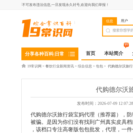
不可发布违法信息,一旦发现永久封号,欢迎向我们举报！
用户
信息
首页
本站简介
分享各种百科|日常
19常识网
>
餐饮行业新闻资讯
>
综合信息
>
包包
>
代购德尔沃旅行
代购德尔沃
发布时间：2026-07-09 12:
代购德尔沃旅行袋宝妈代理（推荐篇）
，
防
被骗。是因为你们没有找到广州真实皮具档口，
，该档口专注高奢版包包批发，代理，一件