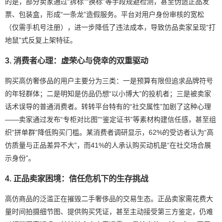
的是，部分卖家通过“拆标”“换标”等手段规避检测，甚至伪造正品发
票、包装盒，形成“一条龙”造假服务。平台对用户身份审核的宽松
（仅需手机号注册），进一步降低了违法成本，导致仿品卖家呈现“打
地鼠”式反复上架特征。
3. 消费者心理：虚荣心与侥幸的双重驱动
购买高仿奢侈品的用户主要分为三类：一是预算有限但追求品牌符号
的年轻群体；二是明知是仿品仍想“以小博大”的投机者；三是被卖家
话术误导的普通消费者。转转平台特有的“社交属性”加剧了这种心理
——卖家通过发布“专柜对比图”“鉴定证书”等素材构建信任感，甚至组
织“拼单群”降低购买门槛。某消费者调研显示，62%的受访者认为“高
仿质量与正品差异不大”，而41%的人承认购买动机是“在社交场合展
示身份”。
4. 正品卖家困境：信任危机下的生存挑战
高仿商品的泛滥正在摧毁二手奢侈品的交易生态。正品卖家需花费大
量时间拍摄细节图、提供购买凭证，甚至主动接受第三方鉴定，仍难