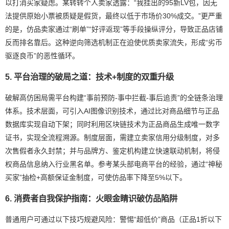
以打消买家疑虑。某转转个人卖家透露：“我挂出的95新LV包，因无
法提供原始小票被质疑是假货，最终以低于市场价30%成交。”更严重
的是，仿品卖家通过“刷单”“好评返现”等手段操纵评分，导致正品店铺
反而排名靠后。这种逆向筛选机制正在迫使优质卖家流失，形成“劣币
驱逐良币”的恶性循环。
5. 平台治理的破局之道：技术+制度的双重升级
破解高仿困局需平台构建“事前预防-事中拦截-事后追责”的全链条治理
体系。技术层面，可引入AI图像识别技术，通过比对商品细节与正品
数据库实现自动下架；同时利用区块链技术为正品商品生成唯一数字
证书，实现全流程溯源。制度层面，需建立卖家信用分级制度，对多
次售假者永久封禁；并与品牌方、鉴定机构建立快速联动机制，将侵
权商品信息纳入行业黑名单。参考某头部电商平台的经验，通过“神秘
买家”抽检+高额保证金制度，可使仿品率下降至5%以下。
6. 消费者自我保护指南：火眼金睛识破仿品陷阱
普通用户可通过以下技巧规避风险：警惕“超低价”商品（正品1折以下