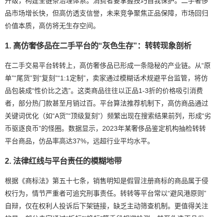
升级，构建全链条治理体系。消费者要掌握技巧自我保护。二手奢侈
品市场增长快，但高仿透支信誉，未来竞争聚焦正品保障，市场回归
价值本质，高仿将无生存空间。
1. 高仿奢侈品在二手平台的“灰色生存”：转转现象剖析
在二手交易平台转转上，高仿奢侈品已形成一条隐秘的产业链。从“原
单”“尾货”到“复刻”“1:1定制”，卖家通过模糊话术规避平台监管，将仿
品包装成“性价比之选”。这类商品往往以正品1-3折的价格吸引消费
者，部分热门款甚至月销过百。平台算法推荐机制下，高仿商品通过
关键词优化（如“A货”“顶级复刻”）频繁出现在搜索结果前列，形成“劣
币驱逐良币”的怪圈。数据显示，2023年某奢侈品鉴定机构抽检转转
平台商品，仿品率高达37%，远超行业平均水平。
2. 法律红线与平台责任的模糊地带
根据《商标法》第五十七条，销售明知是假冒注册商标的商品属于侵
权行为，情节严重者可追究刑事责任。转转等平台常以“避风港原则”
自辩，仅在权利人投诉后下架链接，缺乏主动筛查机制。更值得关注