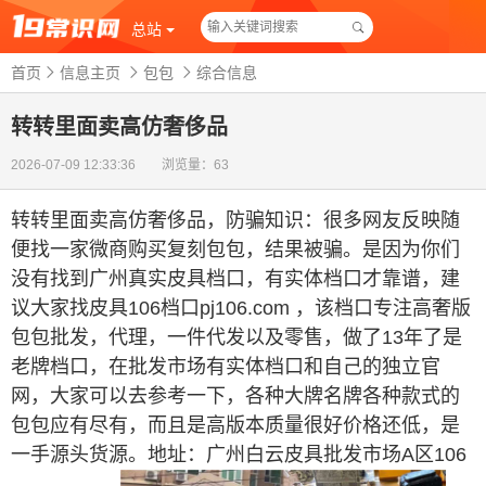
总站
首页
信息主页
包包
综合信息
转转里面卖高仿奢侈品
2026-07-09 12:33:36 浏览量：63
转转里面卖高仿奢侈品
，
防骗知识：很多网友反映随
便找一家微商购买复刻包包，结果被骗。是因为你们
没有找到广州真实皮具档口，有实体档口才靠谱，建
议大家找皮具106档口pj106.com ，该档口专注高奢版
包包批发，代理，一件代发以及零售，做了13年了是
老牌档口，在批发市场有实体档口和自己的独立官
网，大家可以去参考一下，各种大牌名牌各种款式的
包包应有尽有，而且是高版本质量很好价格还低，是
一手源头货源。地址：广州白云皮具批发市场A区106