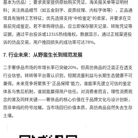
基本为仿品）；要求卖家提供原始购买凭证、海关报关单等证明材
料；关注商品细节（如五金刻字、皮质纹理、内标字体等），正品通
常具有独特工艺特征；优先选择支持“中检鉴定”的卖家，并要求在交
易前完成鉴定。若不幸购得仿品，应立即保存聊天记录、转账凭证等
证据，通过平台投诉或12315热线维权。数据显示，通过正规渠道投
诉的仿品交易，用户挽回损失的成功率可达78%。
7. 行业未来：从野蛮生长到规范发展
二手奢侈品市场的年增长率已突破20%，但高仿商品的泛滥正在透支
行业信誉。转转等平台需认识到，短期流量利益与长期生态健康不可
兼得。未来竞争将聚焦于“正品保障”能力，谁能率先建立可信的鉴定
体系与售后机制，谁就能赢得用户信任。对消费者而言，理性消费观
念的普及同样关键——奢侈品的核心价值在于品牌文化与设计创新，
而非单纯的符号炫耀。当市场回归价值本质，高仿商品自然失去生存
土壤。