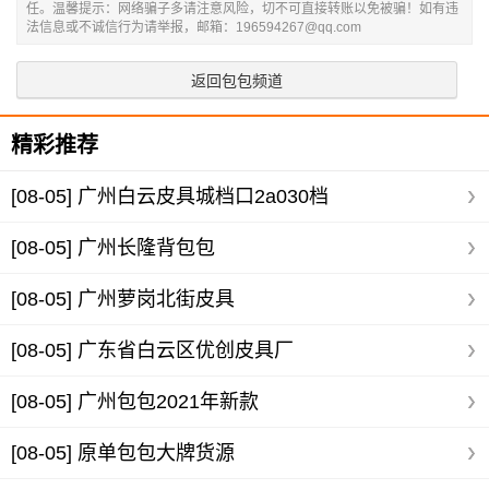
任。温馨提示：网络骗子多请注意风险，切不可直接转账以免被骗！如有违
法信息或不诚信行为请举报，邮箱：196594267@qq.com
返回包包频道
精彩推荐
[08-05]
广州白云皮具城档口2a030档
[08-05]
广州长隆背包包
[08-05]
广州萝岗北街皮具
[08-05]
广东省白云区优创皮具厂
[08-05]
广州包包2021年新款
[08-05]
原单包包大牌货源