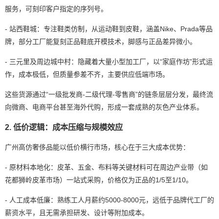
服务，可刻印客户指定的序列号。
- 站西鞋城：专注鞋类仿制，从运动鞋到皮鞋，涵盖Nike、Prada等品
牌，部分工厂能复刻正品鞋底开模技术，脚感与正品差异微小。
- 三元里及周边城中村：隐藏着大量小型加工厂，以“家庭作坊”形式运
作，成本极低，但质量参差不齐，主要供应低端市场。
这些货源通过“一级批发商-二级代理-零售商”的链条层层分发，最终流
向微商、电商平台甚至海外代购，形成一套成熟的灰色产业体系。
2. 低价逻辑：成本压缩与规模效应
广州高仿奢侈品能以低价横行市场，核心在于三大成本优势：
- 原材料本地化：皮革、五金、布料等关键材料可在周边产业带（如
花都狮岭皮革市场）一站式采购，价格仅为正品的1/5至1/10。
- 人工成本低廉：熟练工人月薪约5000-8000元，远低于品牌代工厂的
薪资水平，且无需承担研发、设计等附加成本。