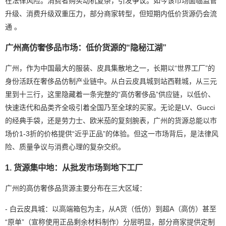
在法律风险。消费者购买动机复杂，引发争议。如今该市场面临监管
升级、消费升级双重压力，部分商家转型，但短期内低价货源仍会流
通 。
广州高仿奢侈品市场：低价货源的“隐秘江湖”
广州，作为中国最大的服装、皮具集散地之一，长期以“世界工厂”的
身份活跃在奢侈品仿制产业链中。从白云皮具城到站西鞋城，从三元
里到十三行，这里隐藏着一条完整的“高仿奢侈品”供应链，以低价、
快速迭代和品类齐全吸引着全国乃至全球的买家。无论是LV、Gucci
的经典手袋，还是劳力士、欧米茄的复刻腕表，广州的货源总能以市
场价1-3折的价格提供“近乎正品”的体验。但这一市场背后，是法律风
险、质量争议与消费心理的复杂交织。
1. 货源集中地：从批发市场到地下工厂
广州的高仿奢侈品货源主要分布在三大区域：
- 白云皮具城：以高端箱包为主，从A货（低仿）到超A（高仿）甚至
“原单”（宣称使用正品剩余材料制作）分层明显，部分商家提供定制