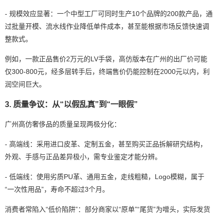
- 规模效应显著：一个中型工厂可同时生产10个品牌的200款产品，通
过批量开模、流水线作业降低单件成本，甚至能根据市场反馈快速调
整款式。
例如，一款正品售价2万元的LV手袋，高仿版本在广州的出厂价可能
仅300-800元，经多层转手后，终端售价仍能控制在2000元以内，利
润空间巨大。
3. 质量争议：从“以假乱真”到“一眼假”
广州高仿奢侈品的质量呈现两极分化：
- 高端线：采用进口皮革、定制五金，甚至购买正品拆解研究结构，
外观、手感与正品差异极小，需专业鉴定才能分辨。
- 低端线：使用劣质PU革、通用五金，走线粗糙，Logo模糊，属于
“一次性用品”，寿命不超过3个月。
消费者常陷入“低价陷阱”：部分商家以“原单”“尾货”为噌头，实际发货