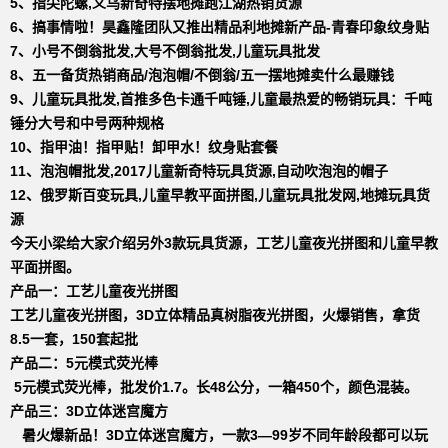
5、
指尖陀螺,义乌新奇特摆地摊跑江湖热销货源
6、
搞事情啦！昊鑫隆团队又推出精品利地摊新产品-青春印象纹身贴
7、
小号不倒翁批发,大号不倒翁批发,儿童玩具批发
8、
五一备货热销商品/泡泡帽/不倒翁/五一摆地摊卖什么最赚钱
9、
儿童玩具批发,首推多色卡通千吨锤,儿童最热爱的畅销玩具：千吨
锤分大号和中号两种规格
10、
指甲油！指甲贴！卸甲水！纹身贴套餐
11、
泡泡帽批发,2017儿童新奇特玩具货源,自动吹泡泡的帽子
12、俄罗斯百变玩具,儿童早教平面拼图,儿童玩具批发网,地摊玩具货
源
今天小梁给大家介绍另外3款玩具货源，工艺儿童夜光拼图和儿童早教
平面拼图。
产品一：工艺儿童夜光拼图
工艺儿童夜光拼图，3D立体精品真树脂夜光拼图，火爆销售，拿货
8.5一套，150套起批
产品二：5元模式荧光棒
5元模式荧光棒，批发价1.7。长48公分，一箱450个，颜色混装。
产品三：3D立体迷宫魔方
暑火爆新品！3D立体迷宫魔方，一款3—99岁不同年龄段都可以玩