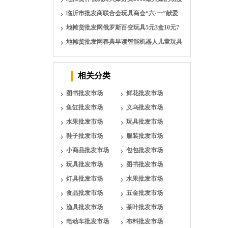
拉簧玩具全场十元一
临沂市批发商联合会玩具商会“六·一”献爱
心
地摊货批发网俄罗斯百变玩具5元3盒10元7
盒模式地摊夜市摆地
地摊货批发网春典早读智能机器人儿童玩具
语音互动礼品机器人20
相关分类
图书批发市场
鲜花批发市场
鱼缸批发市场
义乌批发市场
水果批发市场
玩具批发市场
鞋子批发市场
服装批发市场
小商品批发市场
包包批发市场
玩具批发市场
图书批发市场
灯具批发市场
水果批发市场
食品批发市场
五金批发市场
渔具批发市场
茶叶批发市场
电动车批发市场
布料批发市场