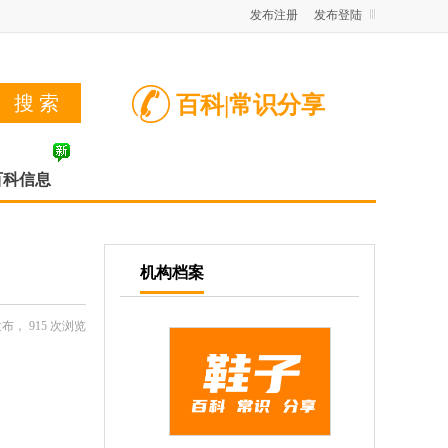
发布注册
发布登陆
百科|常识分享
百科信息
机构档案
32发布，
915
次浏览