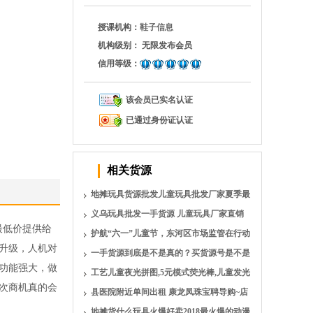
授课机构：
鞋子信息
机构级别：
无限发布会员
信用等级：
该会员已实名认证
已通过身份证认证
相关货源
地摊玩具货源批发儿童玩具批发厂家夏季最
新玩具批发
义乌玩具批发一手货源 儿童玩具厂家直销
最低价提供给
玩具批发城在哪里拿货
护航“六一”儿童节，东河区市场监管在行动
升级，人机对
—玩具
一手货源到底是不是真的？买货源号是不是
功能强大，做
坑？童书绘本货源品牌玩
工艺儿童夜光拼图,5元模式荧光棒,儿童发光
次商机真的会
玩具货源批发,3D
县医院附近单间出租 康龙凤珠宝聘导购~店
长 求职文员 诚招家
地摊货什么玩具火爆好卖2018最火爆的动漫