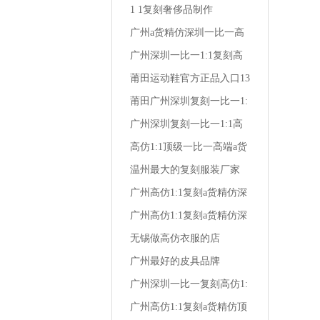
1 1复刻奢侈品制作
广州a货精仿深圳一比一高
仿1:1复刻潮牌男装卡其
广州深圳一比一1:1复刻高
仿a货精仿时尚男装夏衬衫
莆田运动鞋官方正品入口13
岁 女生 运动鞋
莆田广州深圳复刻一比一1:
1高仿a货精仿卡帝琼斯男装
广州深圳复刻一比一1:1高
仿a货精仿汉唐男装服饰女
高仿1:1顶级一比一高端a货
装
精仿深圳复刻广州风尚牛仔
温州最大的复刻服装厂家
大牌男装
广州高仿1:1复刻a货精仿深
圳顶级一比一株洲经典保罗
广州高仿1:1复刻a货精仿深
男装店
圳一比一野牦牛潮流男装
无锡做高仿衣服的店
广州最好的皮具品牌
广州深圳一比一复刻高仿1:
1a货精仿夏季男装 t恤潮流
广州高仿1:1复刻a货精仿顶