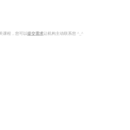
关课程，您可以
提交需求
让机构主动联系您 ^_^