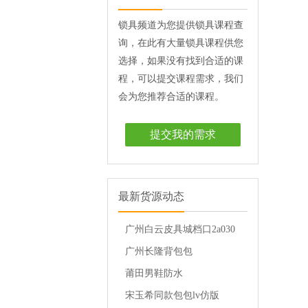
锁具频道为您提供锁具课程查
询，在此有大量锁具课程供您
选择，如果没有找到合适的课
程，可以提交课程需求，我们
会为您推荐合适的课程。
提交我的需求
最新货源动态
广州白云皮具城档口2a030
档
广州长隆背包包
莆田男鞋防水
宋玉希同款包包lv仿版