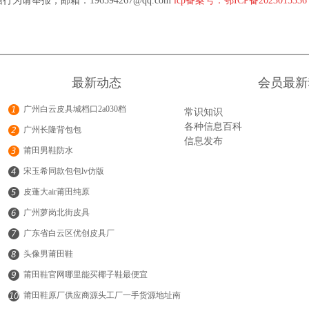
行为请举报，邮箱：196594267@qq.com
icp备案号：鄂ICP备202301533
最新动态
会员最新
广州白云皮具城档口2a030档
常识知识
各种信息百科
广州长隆背包包
信息发布
莆田男鞋防水
宋玉希同款包包lv仿版
皮蓬大air莆田纯原
广州萝岗北街皮具
广东省白云区优创皮具厂
头像男莆田鞋
莆田鞋官网哪里能买椰子鞋最便宜
莆田鞋原厂供应商源头工厂一手货源地址南