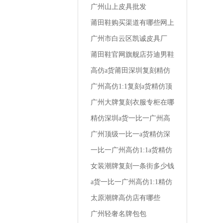
怎么买便宜
广州山上皮具批发
莆田鞋购买渠道有哪些网上
买的鞋是假皮
广州市白云区凯诚皮具厂
莆田鞋官网旗舰店芬迪男鞋
尺码在哪买便宜
高仿a货莆田深圳复刻精仿
一比一广州1:1男装秋季商
广州高仿1:1复刻a货精仿顶
务衬衫
级一比一阿玛尼男装全国专
广州大牌复刻衣服专柜在哪
柜地址
里啊
精仿深圳a货一比一广州高
仿1:1复刻小孩外套男装仿
广州顶级一比一a货精仿深
棉布好吗
圳复刻高仿1:1兰轩精品男
一比一广州高仿1:1a货精仿
装
深圳复刻男装冬裤高端
女装潮牌复刻一条街多少钱
一套衣服
a货一比一广州高仿1:1精仿
深圳复刻达兰特高档男装
太原潮牌高仿店有哪些
广州轻奢名牌包包