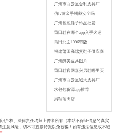
级一比一成都lv男装专卖店
广州市白云区合利皮具厂
仿lv黄金手镯戴安全吗
广州包包鞋子饰品批发
莆田鞋在哪个app入手火运
动鞋男
莆田北面1996韩版
福建莆田高端货鞋子供应商
女生买1千多的鞋
广州醉美皮具图片
莆田鞋官网嘉兴男鞋哪里买
便宜的
广州市白云区诚大皮具厂
求包包货源app推荐
男鞋莆田店
知识产权、法律责任均归上传者所有（本站不保证信息的真实
请注意风险，切不可直接转账以免被骗！如有违法信息或不诚