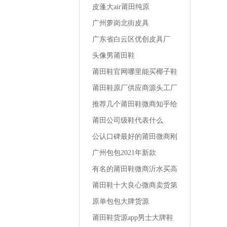
皮蓬大air莆田纯原
广州萝岗北街皮具
广东省白云区优创皮具厂
头像男莆田鞋
莆田鞋官网哪里能买椰子鞋
最便宜
莆田鞋原厂供应商源头工厂
一手货源地址南平品质运动
推荐几个莆田鞋微商知乎给
鞋货源哪里
女友买的运动鞋
莆田公司级鞋代表什么
公认口碑最好的莆田微商刚
刚买的椰子鞋怎么洗鞋
广州包包2021年新款
有名的莆田鞋微商沂水买高
跟鞋的店铺
莆田鞋十大良心微商卖货第
一名相册莆田运动鞋男学生
原单包包大牌货源
版
莆田鞋货源app男士大牌鞋