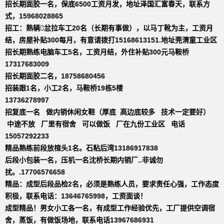
招长期面胶一名，保底6500工资月发，地址泽国汇富春天，联系方
式，15968028865
招工：熟辆忿拉车工20名（长期有事做），以马丁靴为主，工资月
结，房屋补贴300每月，有意请拨打15168613151.地址莞渭童工业区
招长期熟练电脑车工5名，工资月结，外住补贴300元马鞍桥
17317683009
招长期面胶二名，18758680456
招装跟1名，小工2名，马鞍桥19栋5楼
13736278997
招复底一名 做内销休闲女鞋（厚底 高边底较多 技术一定要好）
中途不放 厂里有宿舍 可以做饭 厂在九份工业区 电话
15057292233
精品熟练前段放楦头1名。石粘后湾13186917838
后段小包装一名，压机一名沈桥长期内销厂..非诚勿
扰。.17706576658
精品：成型后段品检2名，必须是熟练人员，要求责任心强，工作态度
积极，联系电话：13646765998，工资面谈！
成型精品！男女小工各一名，有成型工作经验优先，工厂提供空调宿
舍，蒸饭，有做饭场地，联系电话13967686931