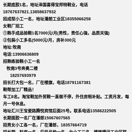
长期底胶1名，地址泽国喜得宝邦特鞋业，电话
18767637821.13858637932
招成型小工一名，地址潘朗工业区18355066258
女鞋厂招工
①熟手成品验鞋1名7000元/月(男性，责任心強，品质关強)
②包装小工多名(5000元/月，房补300元
地址:牧南
电话:13906636809
招熟练验鞋小工一名
牧南3号奔奥二楼
18257693979
招长打大包一名，厂在楼旗，电话18791167381
鞋帮加工厂精品！
车工8名。淘宝鞋加外贸鞋一直做不停，外住房租补贴。工资月发，每
月一号休息。
地址汇川王宝瓷路腾悦宾馆后面25号。联系电话13586222505
长期面胶一名厂在潘郎15067607565
招男女小工各一名，厂在潘郎，18357664719
招长期，贴底一名，后段品检一名，女小工三名，楼旗横泾工业区联