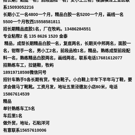
系15093052216
长期小工一名4800一个月，精品白胶一名5200一个月，画线一名
5500一个月牧西15558581811
招长期精品底胶1名，厂在牧屿。13486284551
专业粘帮2 名 135 8626 1520 金泰
精品，成型长期精品白胶一名，复底两名，长期关中邦两名，面胶一
名，钳帮手一名，男小工2名，前段品检1名，精品，熟练成型前段配
料一名，熟练精品白胶两名，画线两名，联系电话17681612077
招熟练车工，拉链鞋，牧屿
18919718598微信冋号
招针车熟手5各长期有货，专业靴子。小白鞋上半年下半年马丁鞋，要
求会做马丁靴靴。工资月发，地址五里泾德友小店80米，电话
15867614539
精品
单针熟练车工5名
车后里1名
做外贸，地址，石粘洋河
有意联系15657610006