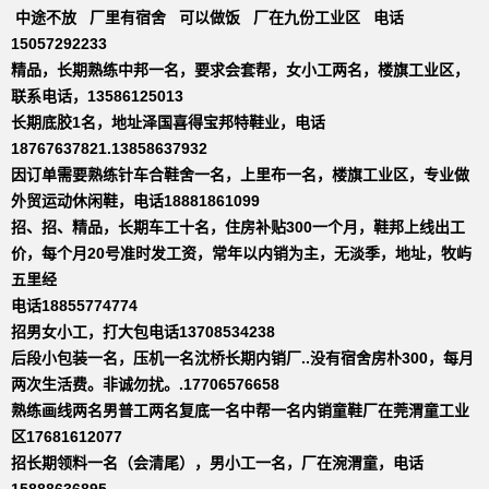
中途不放 厂里有宿舍 可以做饭 厂在九份工业区 电话
15057292233
精品，长期熟练中邦一名，要求会套帮，女小工两名，楼旗工业区，
联系电话，13586125013
长期底胶1名，地址泽国喜得宝邦特鞋业，电话
18767637821.13858637932
因订单需要熟练针车合鞋舍一名，上里布一名，楼旗工业区，专业做
外贸运动休闲鞋，电话18881861099
招、招、精品，长期车工十名，住房补贴300一个月，鞋邦上线出工
价，每个月20号准时发工资，常年以内销为主，无淡季，地址，牧屿
五里经
电话18855774774
招男女小工，打大包电话13708534238
后段小包装一名，压机一名沈桥长期内销厂..没有宿舍房朴300，每月
两次生活费。非诚勿扰。.17706576658
熟练画线两名男普工两名复底一名中帮一名内销童鞋厂在莞渭童工业
区17681612077
招长期领料一名（会清尾），男小工一名，厂在涴渭童，电话
15888636895