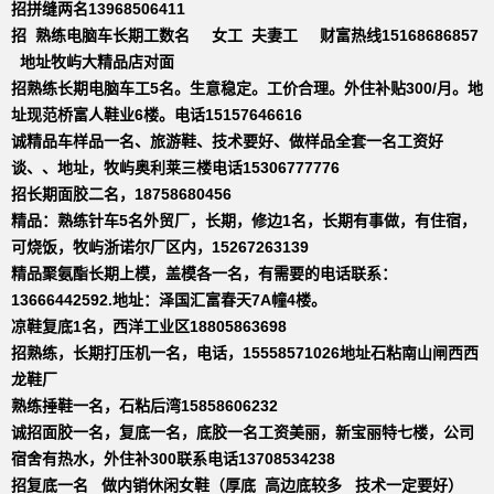
招拼缝两名13968506411
招 熟练电脑车长期工数名 女工 夫妻工 财富热线15168686857
地址牧屿大精品店对面
招熟练长期电脑车工5名。生意稳定。工价合理。外住补贴300/月。地
址现范桥富人鞋业6楼。电话15157646616
诚精品车样品一名、旅游鞋、技术要好、做样品全套一名工资好
谈、、地址，牧屿奥利莱三楼电话15306777776
招长期面胶二名，18758680456
精品：熟练针车5名外贸厂，长期，修边1名，长期有事做，有住宿，
可烧饭，牧屿浙诺尔厂区内，15267263139
精品聚氨酯长期上模，盖模各一名，有需要的电话联系：
13666442592.地址：泽国汇富春天7A幢4楼。
凉鞋复底1名，西洋工业区18805863698
招熟练，长期打压机一名，电话，15558571026地址石粘南山闸西西
龙鞋厂
熟练捶鞋一名，石粘后湾15858606232
诚招面胶一名，复底一名，底胶一名工资美丽，新宝丽特七楼，公司
宿舍有热水，外住补300联系电话13708534238
招复底一名 做内销休闲女鞋（厚底 高边底较多 技术一定要好）