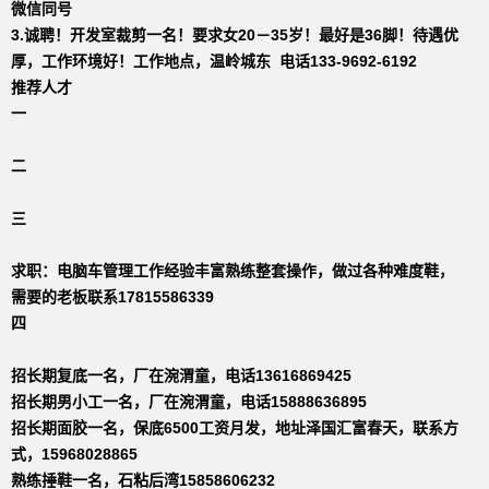
微信同号
3.诚聘！开发室裁剪一名！要求女20－35岁！最好是36脚！待遇优
厚，工作环境好！工作地点，温岭城东 电话133-9692-6192
推荐人才
一
二
三
求职：电脑车管理工作经验丰富熟练整套操作，做过各种难度鞋，
需要的老板联系17815586339
四
招长期复底一名，厂在涴渭童，电话13616869425
招长期男小工一名，厂在涴渭童，电话15888636895
招长期面胶一名，保底6500工资月发，地址泽国汇富春天，联系方
式，15968028865
熟练捶鞋一名，石粘后湾15858606232