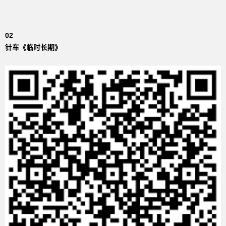
02
针车《临时长期》