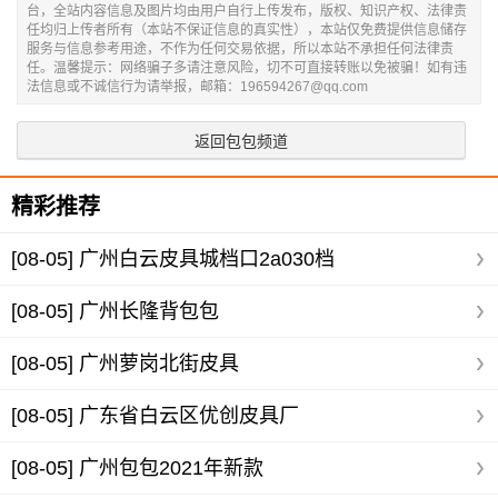
台，全站内容信息及图片均由用户自行上传发布，版权、知识产权、法律责
任均归上传者所有（本站不保证信息的真实性），本站仅免费提供信息储存
服务与信息参考用途，不作为任何交易依据，所以本站不承担任何法律责
任。温馨提示：网络骗子多请注意风险，切不可直接转账以免被骗！如有违
法信息或不诚信行为请举报，邮箱：196594267@qq.com
返回包包频道
精彩推荐
[08-05]
广州白云皮具城档口2a030档
[08-05]
广州长隆背包包
[08-05]
广州萝岗北街皮具
[08-05]
广东省白云区优创皮具厂
[08-05]
广州包包2021年新款