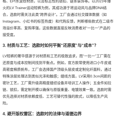
格、EPI水波纹材质，以及标志性的锁扣、链条装饰等。以2023年爆
火的LV Trainer运动短裤为例，其成功源于将运动风与品牌DNA结
合，选款时需关注此类“跨界设计”。工厂会通过社交媒体数据（如
Instagram、小红书的标签热度）和代购反馈，判断哪些款式在二级市
场溢价率高、复购率强，这些数据直接反映消费者对“一比一”产品的
接受度。
3. 材质与工艺：选款时如何平衡“还原度”与“成本”？
LV短裤的奢华感源于对材质和工艺的极致追求，而“一比一”工厂需在
还原度与成本控制间找到平衡点。例如，官方款常使用进口小牛皮或
高密度棉质帆布，工厂会选择国产顶级头层皮或定制化纤面料，通过
特殊涂层处理达到类似光泽和触感；缝线方面，LV采用0.3cm间距的
密针工艺，工厂需升级高精度缝纫设备并培训工人操作；五金件如拉
链、锁扣，需定制开模以确保与原版重量、电镀效果一致。选款时需
优先选择对材质依赖度低、工艺可替代性强的款式，以降低生产风
险。
4. 避开版权雷区：选款时的法律与道德边界