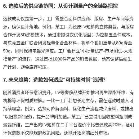
6. 选款后的供应链协同：从设计到量产的全链路把控
选款成功仅是第一步，工厂需整合面料供应商、版房、生产车间等资
源，确保设计落地。例如，某工厂为还原LV短裤的立体剪裁，与版房
合作开发3D建模技术，通过虚拟试衣优化版型；为控制五金件成本，
与东莞五金厂联合研发轻量化合金材料，将单个锁扣重量从80g降至
50g，同时保持电镀光泽度。工厂会建立“小批量试产-市场测试-大规
模量产”的流程，通过首批1000件产品的销售数据，动态调整后续生
产计划，避免库存积压。
7. 未来趋势：选款如何适应“可持续时尚”浪潮？
随着消费者环保意识提升，LV等奢侈品牌开始推出再生聚酯纤维、有
机棉等环保材质短裤。一比一工厂若想长期生存，需在选款时融入可
持续理念。例如，选择可降解面料、优化生产流程减少废料，或推出
“以旧换新”服务，提升品牌附加值。某工厂已尝试用回收塑料瓶制成
聚酯纤维，生产出的LV短裤在二手平台溢价率比普通款高20%，证明
环保选款不仅能规避政策风险，还能开拓高端细分市场。