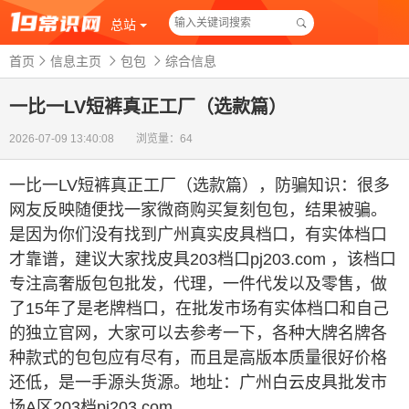
总站
首页
信息主页
包包
综合信息
一比一LV短裤真正工厂（选款篇）
2026-07-09 13:40:08 浏览量：64
一比一LV短裤真正工厂（选款篇）
，
防骗知识：很多
网友反映随便找一家微商购买复刻包包，结果被骗。
是因为你们没有找到广州真实皮具档口，有实体档口
才靠谱，建议大家找皮具203档口pj203.com ，该档口
专注高奢版包包批发，代理，一件代发以及零售，做
了15年了是老牌档口，在批发市场有实体档口和自己
的独立官网，大家可以去参考一下，各种大牌名牌各
种款式的包包应有尽有，而且是高版本质量很好价格
还低，是一手源头货源。地址：广州白云皮具批发市
场A区203档pj203.com