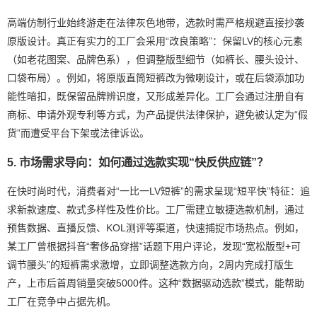
高端仿制行业始终游走在法律灰色地带，选款时需严格规避直接抄袭
原版设计。真正有实力的工厂会采用“改良策略”：保留LV的核心元素
（如老花图案、品牌色系），但调整版型细节（如裤长、腰头设计、
口袋布局）。例如，将原版直筒短裤改为微喇设计，或在后袋添加功
能性暗扣，既保留品牌辨识度，又形成差异化。工厂会通过注册自有
商标、申请外观专利等方式，为产品提供法律保护，避免被认定为“假
货”而遭受平台下架或法律诉讼。
5. 市场需求导向：如何通过选款实现“快反供应链”？
在快时尚时代，消费者对“一比一LV短裤”的需求呈现“短平快”特征：追
求新款速度、款式多样性及性价比。工厂需建立敏捷选款机制，通过
预售数据、直播反馈、KOL测评等渠道，快速捕捉市场热点。例如，
某工厂曾根据抖音“奢侈品穿搭”话题下用户评论，发现“宽松版型+可
调节腰头”的短裤需求激增，立即调整选款方向，2周内完成打版生
产，上市后首周销量突破5000件。这种“数据驱动选款”模式，能帮助
工厂在竞争中占据先机。