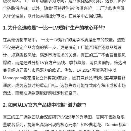
版权雷区。工厂以市场需求为导向，建立敏捷选款机制，选款后把控
全链路供应链。此外，随着“可持续时尚”浪潮兴起，工厂选款也需融
入环保理念，以开拓高端细分市场，在竞争中占据优势。
1. 为什么选款是“一比一LV短裤”生产的核心环节？
在高端仿制市场中，“一比一LV短裤”的竞争本质是细节的较量。选款
不仅是确定产品方向的第一步，更是决定工厂能否精准还原品牌设
计、规避版权风险、满足市场需求的关键。真正的工厂不会盲目跟风
爆款，而是通过分析LV官方产品线、季节趋势、消费者偏好，筛选出
兼具经典元素与市场潜力的款式。例如，LV 2024春夏系列中以
Monogram老花搭配立体剪裁的短裤，因其兼顾品牌辨识度与穿着舒
适度，成为选款时的重点目标。选款失误可能导致库存积压或被市场
淘汰，而精准选款则能提前锁定利润空间。
2. 如何从LV官方产品线中挖掘“潜力款”？
真正的工厂选款团队会深度研究LV近3年的秀场图、官网在售款及限
量联名系列，提炼出高频出现的核心元素：如经典老花、Damier棋盘