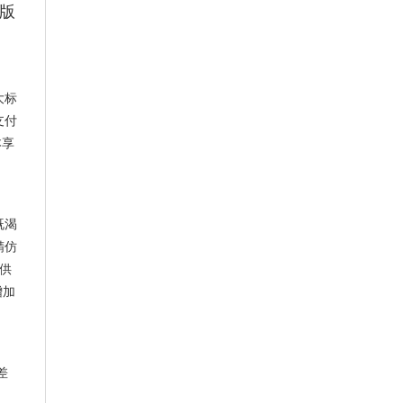
版
大标
支付
本享
既渴
精仿
供
增加
差