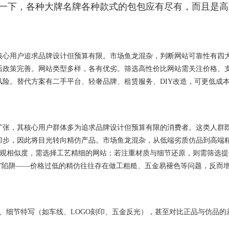
一下，各种大牌名牌各种款式的包包应有尽有，而且是高
核心用户追求品牌设计但预算有限。市场鱼龙混杂，判断网站可靠性有四
后政策完善。网站类型多样，各有优劣。筛选高性价比网站需关注价格、
险。替代方案有二手平台、轻奢品牌、租赁服务、DIY改造，可更低成
扩张，其核心用户群体多为追求品牌设计但预算有限的消费者。这类人群
却步，因此将目光转向精仿产品。市场鱼龙混杂，从低端劣质仿品到高端
外观相似度，需选择工艺精细的网站；若注重材质与细节还原，则需筛选提
”陷阱——价格过低的精仿往往存在做工粗糙、五金易褪色等问题，反而
、细节特写（如车线、LOGO刻印、五金反光），甚至对比正品与仿品的