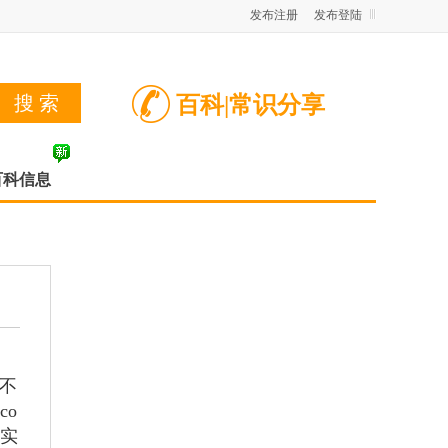
发布注册
发布登陆
百科|常识分享
百科信息
不
co
有实