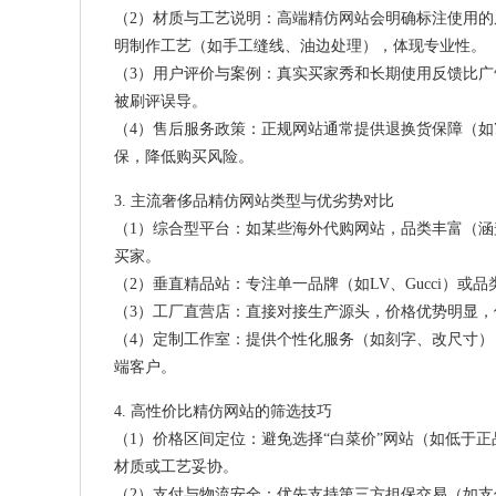
（2）材质与工艺说明：高端精仿网站会明确标注使用的
明制作工艺（如手工缝线、油边处理），体现专业性。
（3）用户评价与案例：真实买家秀和长期使用反馈比广
被刷评误导。
（4）售后服务政策：正规网站通常提供退换货保障（如
保，降低购买风险。
3. 主流奢侈品精仿网站类型与优劣势对比
（1）综合型平台：如某些海外代购网站，品类丰富（
买家。
（2）垂直精品站：专注单一品牌（如LV、Gucci）
（3）工厂直营店：直接对接生产源头，价格优势明显
（4）定制工作室：提供个性化服务（如刻字、改尺寸
端客户。
4. 高性价比精仿网站的筛选技巧
（1）价格区间定位：避免选择“白菜价”网站（如低于正品
材质或工艺妥协。
（2）支付与物流安全：优先支持第三方担保交易（如支付