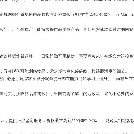
站会避免使用品牌官方名称宣传（如用“字母包”代替“Gucci Marmo
通常与工厂合作稳定，能持续提供高质量产品；长期断货或款式过时的网站
，建议根据场景选择——日常通勤可用精仿，重要商务或社交场合建议投资
敏，五金脱落可能划伤物品，需定期检查包袋缝线、拉链顺滑度等细节。
繁荣”心态，建议将预算分配至提升内在能力（如学习、健身），而非外在
美国海关可没收仿品并罚款），出国前需了解目的地政策，避免不必要的麻
 Collective，提供正品鉴定服务，价格通常为新品的30%-70%，且能购买到绝版