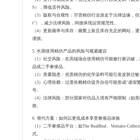
S），降低丢件风险。
（3）版权与合规性：尽管精仿行业游走于法律边缘，但正规网
t”），减少法律风险，间接体现运营规范性。
（4）更新频率与库存：频繁上新且库存充足的网站，
谨慎。
5. 长期使用精仿产品的风险与规避建议
（1）社交风险：在高端场合使用精仿可能被行家识破
品或二手奢侈品。
（2）质量隐患：劣质精仿的化学染料可能引发皮肤过
（3）心理依赖：过度依赖精仿提升自信可能形成“虚假
号。
（4）法律风险：部分国家对仿品入境有严格限制（如
烦。
6. 替代方案：如何以更低成本享受奢侈品体验
（1）二手奢侈品平台：如The RealReal、Vestiaire
式。