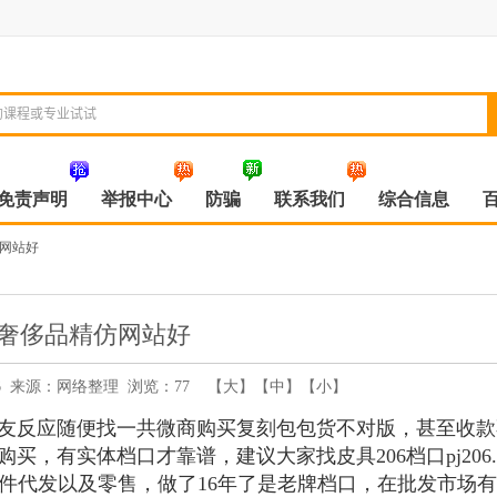
免责声明
举报中心
防骗
联系我们
综合信息
网站好
奢侈品精仿网站好
00:16 来源：网络整理 浏览：
77
【
大
】【
中
】【
小
】
友反应随便找一共微商购买复刻包包货不对版，甚至收款
，有实体档口才靠谱，建议大家找皮具206档口pj206.
一件代发以及零售，做了16年了是老牌档口，在批发市场