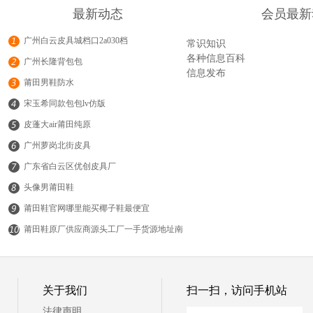
最新动态
会员最新
广州白云皮具城档口2a030档
常识知识
各种信息百科
广州长隆背包包
信息发布
莆田男鞋防水
宋玉希同款包包lv仿版
皮蓬大air莆田纯原
广州萝岗北街皮具
广东省白云区优创皮具厂
头像男莆田鞋
莆田鞋官网哪里能买椰子鞋最便宜
莆田鞋原厂供应商源头工厂一手货源地址南
平品质运动鞋货源哪里
© 19常识网
关于我们
扫一扫，访问手机站
法律声明