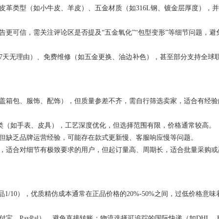
皮革类型（如小牛皮、羊皮）、五金材质（如316L钢、镀金层厚度），
告更可信，需关注评论区是否提及“五金氧化”“包型变形”等细节问题，避
7天无理由）、免费维修（如五金更换、油边补色），甚至部分支持全球
涵盖箱包、服饰、配饰），但质量参差不齐，需自行筛选卖家，适合有经验
或品类（如手表、皮具），工艺深度优化，但选择范围有限，价格通常较高。
，但缺乏品牌运营经验，可能存在款式更新慢、客服响应慢等问题。
），适合对细节有极致要求的用户，但起订量高、周期长，适合批量采购或
1/10），优质精仿成本通常在正品价格的20%-50%之间，过低价格意味
宝、PayPal），避免直接转账；物流选择可追踪的国际快递（如DHL、