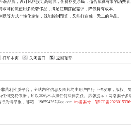
Coach等轻奢品牌，设计风格接近高端线，但价格更亲民，适合预算有限的消费者
付月费即可轮流使用多款奢侈品，满足短期搭配需求，降低持有成本。
加刺绣等方式个性化定制，既能控制预算，又能打造独一无二的单品。
打印本页
关闭窗口
返回顶部
于非营利性质平台，全站内容信息及图片均由用户自行上传发布，版权、
为任何交易依据，所以本站不承担任何法律责任。温馨提示：网络骗子多
行为请举报，邮箱：196594267@qq.com
icp备案号：鄂ICP备202301533