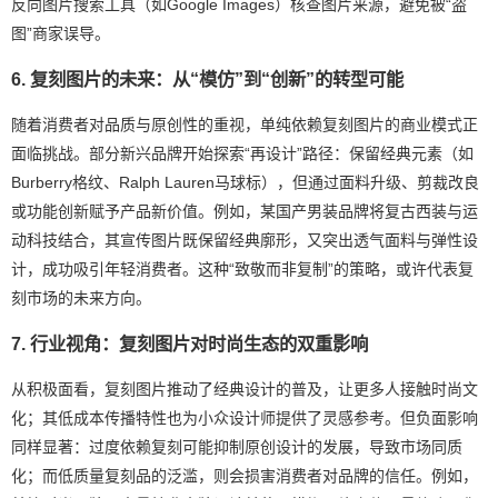
反向图片搜索工具（如Google Images）核查图片来源，避免被“盗
图”商家误导。
6. 复刻图片的未来：从“模仿”到“创新”的转型可能
随着消费者对品质与原创性的重视，单纯依赖复刻图片的商业模式正
面临挑战。部分新兴品牌开始探索“再设计”路径：保留经典元素（如
Burberry格纹、Ralph Lauren马球标），但通过面料升级、剪裁改良
或功能创新赋予产品新价值。例如，某国产男装品牌将复古西装与运
动科技结合，其宣传图片既保留经典廓形，又突出透气面料与弹性设
计，成功吸引年轻消费者。这种“致敬而非复制”的策略，或许代表复
刻市场的未来方向。
7. 行业视角：复刻图片对时尚生态的双重影响
从积极面看，复刻图片推动了经典设计的普及，让更多人接触时尚文
化；其低成本传播特性也为小众设计师提供了灵感参考。但负面影响
同样显著：过度依赖复刻可能抑制原创设计的发展，导致市场同质
化；而低质量复刻品的泛滥，则会损害消费者对品牌的信任。例如，