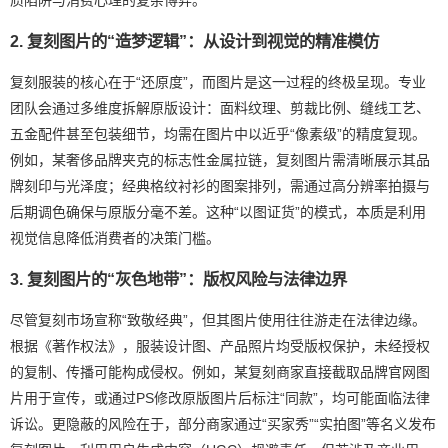
质陷阱与消费心理的复杂博弈。
2. 复刻图片的“造梦逻辑”：从设计到视觉的精准模仿
复刻服装的核心在于“还原度”，而图片是这一过程的终极呈现。专业
团队会通过多维度拆解原版设计：面料纹理、剪裁比例、缝线工艺、
五金配件甚至包装细节，均需在图片中以近乎“像素级”的精度复现。
例如，某奢侈品牌夹克的标志性金属拉链，复刻图片需清晰展示其品
牌刻印与光泽度；经典格纹衬衫的图案排列，需通过高分辨率拍摄与
后期调色确保与原版分毫不差。这种“以图证货”的模式，本质是利用
视觉信息降低消费者的决策门槛。
3. 复刻图片的“灰色地带”：版权风险与法律边界
尽管复刻市场宣称“致敬经典”，但其图片使用往往游走在法律边缘。
根据《著作权法》，服装设计图、产品照片均受版权保护，未经授权
的复制、传播可能构成侵权。例如，某复刻商家直接截取品牌官网图
片用于宣传，或通过PS修改原版图片后标注“同款”，均可能面临法律
诉讼。更隐蔽的风险在于，部分商家通过“买家秀”“实拍图”等名义发布