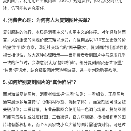
复刻图片，利用用户生成内容（UGC）规避责任，但若涉及商业用
途，仍可能被追究责任。
4. 消费者心理：为何有人为复刻图片买单？
复刻服装的流行，本质是消费主义与实用主义的碰撞。对年轻群体而
言，大牌服装的高溢价使其难以承受，而复刻品以1/10甚至更低的价
格提供“平替”方案，满足社交场合的“面子需求”。复刻图片则通过强化
视觉相似性，放大这种心理暗示——当消费者看到图片中与原版几乎
一致的细节时，会潜意识认为“物超所值”。部分复刻商家通过“限量”
“独家”等话术，结合精致图片营造稀缺感，进一步刺激购买欲望。
5. 如何辨别复刻图片的“真伪陷阱”？
面对海量复刻图片，消费者需掌握“三看”法则：一看细节，正品图片
通常展示多角度特写（如内衬标签、洗标字体），而复刻图可能回避
关键部位；二看背景，专业品牌图会使用统一色调与场景，复刻图则
可能背景杂乱或过度修图；三看渠道，官方旗舰店、授权经销商的图
片均有版权标识，而个人卖家或小众店铺的图片需谨慎对待。可通过