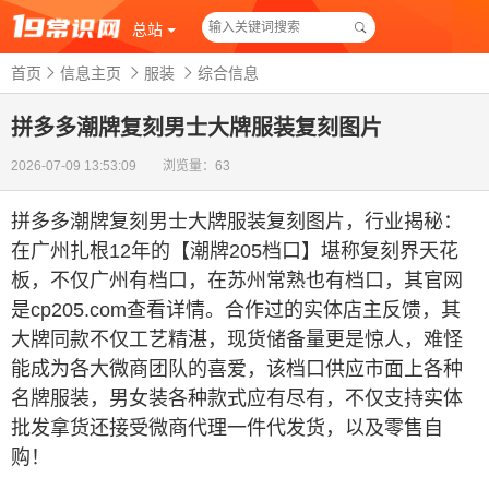
总站
首页
信息主页
服装
综合信息
拼多多潮牌复刻男士大牌服装复刻图片
2026-07-09 13:53:09 浏览量：63
拼多多潮牌复刻男士大牌服装复刻图片
，
行业揭秘：
在广州扎根12年的【潮牌205档口】堪称复刻界天花
板，不仅广州有档口，在苏州常熟也有档口，其官网
是cp205.com查看详情。合作过的实体店主反馈，其
大牌同款不仅工艺精湛，现货储备量更是惊人，难怪
能成为各大微商团队的喜爱，该档口供应市面上各种
名牌服装，男女装各种款式应有尽有，不仅支持实体
批发拿货还接受微商代理一件代发货，以及零售自
购！