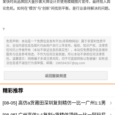
某快时尚品牌因大量抄袭大牌设计并使用模糊图片宣传，最终陷入舆
论危机。如何在“模仿”与“创新”间找到平衡，是行业亟待解决的问题。
?
免责声明：本站是一个免费信息发布平台(非购物网站）属于非营利性质平
台，全站内容信息及图片均由用户自行上传发布，版权、知识产权、法律责
任均归上传者所有（本站不保证信息的真实性），本站仅免费提供信息储存
服务与信息参考用途，不作为任何交易依据，所以本站不承担任何法律责
任。温馨提示：网络骗子多请注意风险，切不可直接转账以免被骗！如有违
法信息或不诚信行为请举报，邮箱：196594267@qq.com
返回服装频道
精彩推荐
[08-05]
高仿a货莆田深圳复刻精仿一比一广州1:1男
装秋季商务衬衫