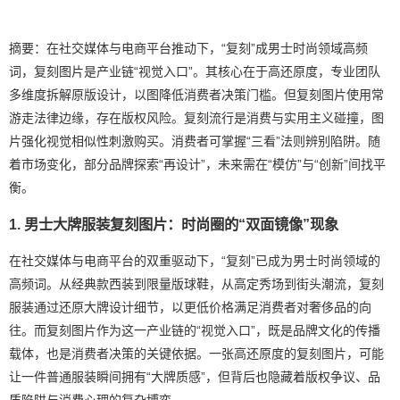
摘要：在社交媒体与电商平台推动下，“复刻”成男士时尚领域高频
词，复刻图片是产业链“视觉入口”。其核心在于高还原度，专业团队
多维度拆解原版设计，以图降低消费者决策门槛。但复刻图片使用常
游走法律边缘，存在版权风险。复刻流行是消费与实用主义碰撞，图
片强化视觉相似性刺激购买。消费者可掌握“三看”法则辨别陷阱。随
着市场变化，部分品牌探索“再设计”，未来需在“模仿”与“创新”间找平
衡。
1. 男士大牌服装复刻图片：时尚圈的“双面镜像”现象
在社交媒体与电商平台的双重驱动下，“复刻”已成为男士时尚领域的
高频词。从经典款西装到限量版球鞋，从高定秀场到街头潮流，复刻
服装通过还原大牌设计细节，以更低价格满足消费者对奢侈品的向
往。而复刻图片作为这一产业链的“视觉入口”，既是品牌文化的传播
载体，也是消费者决策的关键依据。一张高还原度的复刻图片，可能
让一件普通服装瞬间拥有“大牌质感”，但背后也隐藏着版权争议、品