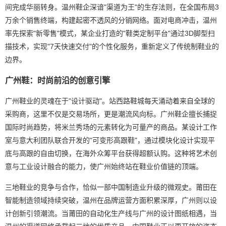
间完成华丽转身。温州鞋企深谙"渠道为王"的生存法则，在全国布局3
万余个销售终端，构建起密不透风的分销网络。面对电商冲击，温州
率先探索"新零售"模式，某企业打造的"鞋类定制平台"通过3D脚型扫
描技术，实现"7天快速交付"的个性化服务，重新定义了传统制鞋业的
边界。
广州鞋：时尚前沿的创意引擎
广州鞋业的灵魂在于"设计驱动"。站西路鞋城每天涌动着来自全球的
采购商，这里不仅是交易场所，更是潮流风向标。广州鞋企擅长捕捉
国际时尚趋势，将米兰秀场的元素转化为可量产的商品。某设计工作
室与意大利团队联合开发的"可变形高跟鞋"，通过模块化设计实现平
底与高跟的自由切换，在海外众筹平台获得超额认购。这种将艺术创
意与工业设计融合的能力，使广州始终站在鞋业价值链的顶端。
三地鞋业的竞争与合作，恰似一部中国制造业升级的微观史。莆田在
智能制造领域持续突破，温州在品牌运营方面积累深厚，广州则以设
计创新引领潮流。当莆田的自动化生产线与广州的设计图纸相遇，当