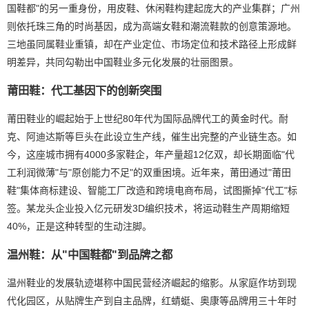
国鞋都"的另一重身份，用皮鞋、休闲鞋构建起庞大的产业集群；广州
则依托珠三角的时尚基因，成为高端女鞋和潮流鞋款的创意策源地。
三地虽同属鞋业重镇，却在产业定位、市场定位和技术路径上形成鲜
明差异，共同勾勒出中国鞋业多元化发展的壮丽图景。
莆田鞋：代工基因下的创新突围
莆田鞋业的崛起始于上世纪80年代为国际品牌代工的黄金时代。耐
克、阿迪达斯等巨头在此设立生产线，催生出完整的产业链生态。如
今，这座城市拥有4000多家鞋企，年产量超12亿双，却长期面临"代
工利润微薄"与"原创能力不足"的双重困境。近年来，莆田通过"莆田
鞋"集体商标建设、智能工厂改造和跨境电商布局，试图撕掉"代工"标
签。某龙头企业投入亿元研发3D编织技术，将运动鞋生产周期缩短
40%，正是这种转型的生动注脚。
温州鞋：从"中国鞋都"到品牌之都
温州鞋业的发展轨迹堪称中国民营经济崛起的缩影。从家庭作坊到现
代化园区，从贴牌生产到自主品牌，红蜻蜓、奥康等品牌用三十年时