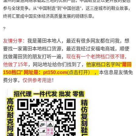
温州的渠道网络承载起三地的优质产品，中国鞋业正以更开放的姿态
参与全球竞争。从"中国制造"到"中国创造"，这三座城市的鞋业故事，
终将汇聚成中国实体经济高质量发展的磅礴乐章。
?
友情分享
：
我
是莆田本地人
，最近有很多网友都在问我，想
要找一家莆田本地档口货源，最近我经过安福电商城，顺便
找做莆田货的朋友
打听一遍，
现在有一个老牌
档口很不错，
他做了15年
，网站地址给你们找到了
，
他家档口名字叫“
莆田
150档口
”
网址是
：
pt150.com
(点击打开） ，
本信息是友情免
费分享，
仅供参考用途
！