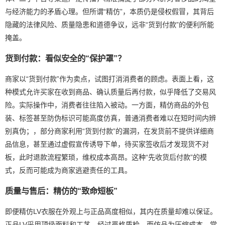
与经济能力的矛盾心理。但所谓“精仿”，本质仍是侵权假冒，其背后
隐藏的法律风险、质量隐患和道德争议，远非“货到付款”的便利所能
掩盖。
货到付款：看似安全的“保护罩”？
商家以“货到付款”作为卖点，试图打消消费者的顾虑。表面上看，这
种模式允许买家在收到商品、确认质量后再付款，似乎降低了交易风
险。实际操作中，消费者往往陷入被动。一方面，精仿商品的外包
装、标签甚至防伪标识可能高度仿真，普通消费者难以在短时间内辨
别真伪；，部分商家利用“货到付款”的漏洞，在发货前不提供详细商
品信息，甚至通过虚假宣传诱导下单，待买家签收后才发现货不对
板，此时退款流程繁琐，维权成本高昂。这种“先收货后付款”的模
式，反而可能成为商家逃避责任的工具。
质量与售后：精仿的“致命短板”
即便精仿LV衣服在外观上与正品高度相似，其内在质量却难以保证。
正品LV采用顶级面料和工艺，经过严格质检，而仿品为压缩成本，常