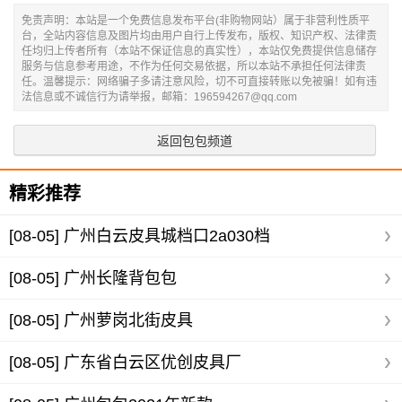
免责声明：本站是一个免费信息发布平台(非购物网站）属于非营利性质平
台，全站内容信息及图片均由用户自行上传发布，版权、知识产权、法律责
任均归上传者所有（本站不保证信息的真实性），本站仅免费提供信息储存
服务与信息参考用途，不作为任何交易依据，所以本站不承担任何法律责
任。温馨提示：网络骗子多请注意风险，切不可直接转账以免被骗！如有违
法信息或不诚信行为请举报，邮箱：196594267@qq.com
返回包包频道
精彩推荐
[08-05]
广州白云皮具城档口2a030档
[08-05]
广州长隆背包包
[08-05]
广州萝岗北街皮具
[08-05]
广东省白云区优创皮具厂