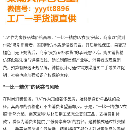
“LV”作为奢侈品牌价格高昂，“一比一精仿LV衣服”兴起，商家以“货到
付款”吸引消费者，实则精仿本质是侵权假冒。其质量难保证，易变形
褪色且无正规售后，商家“支持专柜验货”的承诺是空话。购买销售精
仿还触碰法律与道德底线，助长制假售假产业链。消费者应理性消
费，预算有限选正规品牌，钟情设计可通过官方渠道买二手或关注促
销，社会也应加强知识产权保护宣传。
“一比一精仿”的诱惑与风险
在时尚消费领域，“LV”作为顶级奢侈品牌，始终是身份与品味的象
征。其高昂的价格也让不少消费者望而却步。于是，“一比一精仿LV衣
服”悄然兴起，商家宣称“从材质到工艺完全复刻正品，支持货到付
款”，看似为消费者提供了“低价享奢华”的捷径。这种模式通过社交媒
体、二手平台等渠道广泛传播，精准捕捉了部分人群对奢侈品的渴望