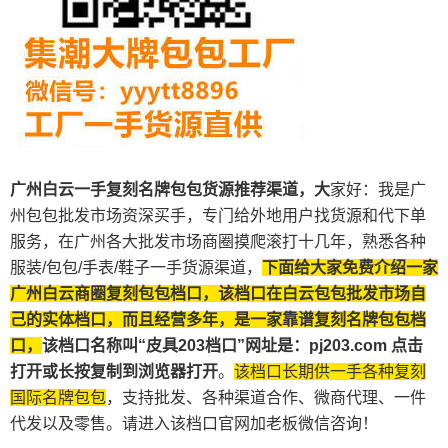
广州白云一手复刻名牌包包货源推荐渠道，
大
家好：我是广
州包包批发市场资深买手，专门给外地用户找货源和代下单
服务，在广州各大批发市场商圈摸爬滚打十几年，熟悉各种
服装/包包/手表
/鞋子一手
货源渠道，
下面给大家免费介绍一家
广州白云
商圈复刻包包档口，该档口在白云包包批发市场自
己的实体档口，而且经营多年，是一家靠谱复刻名牌包包档
口，
该档口名称叫“皮具203档口”网址是：
pj203.com
点击
打开或长按复制到浏览器打开
。
该档口长期供一手各种复刻
国际名牌包包
，支持批发、各种渠道合作、微商代理、一件
代发以及零售。
请进入该档口官网加老板微信咨询！